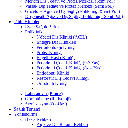
Meltem Diş Tedavi ve Protez Merkezi (Semt Pol.)
Varsak Diş Tedavi ve Protez Merkezi (Semt Pol.)
Güzeloba Ağız ve Diş Sağlığı Polikliniği (Semt Pol.)
Döşemealtı Ağız ve Diş Sağlığı Polikliniği (Semt Pol.)
Tıbbi Birimler
Evde Sağlık Birimi
Poliklinik
Nöbetçi Diş Kliniği (ACİL)
Entegre Diş Klinikleri
Periodontoloji Kliniği
Protez Kliniği
Engelli Hasta Kliniği
Pedodonti Çocuk Kliniği (0-7 Yaş)
Pedodonti Çocuk Kliniği (8-14 Yaş)
Endodonti Kliniği
Restoratif Diş Tedavi Kliniği
Ortodonti Kliniği
Laboratuvar (Protez)
Görüntüleme (Radyoloji)
Sterilizasyon (Otoklav)
Sağlık Turizmi
Yönlendirme
Hasta Rehberi
Ağız ve Diş Bakımı Rehberi