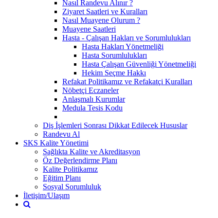
Nasıl Randevu Alınır ?
Ziyaret Saatleri ve Kuralları
Nasıl Muayene Olurum ?
Muayene Saatleri
Hasta - Çalışan Hakları ve Sorumlulukları
Hasta Hakları Yönetmeliği
Hasta Sorumlulukları
Hasta Çalışan Güvenliği Yönetmeliği
Hekim Seçme Hakkı
Refakat Politikamız ve Refakatçi Kuralları
Nöbetçi Eczaneler
Anlaşmalı Kurumlar
Medula Tesis Kodu
Diş İşlemleri Sonrası Dikkat Edilecek Hususlar
Randevu Al
SKS Kalite Yönetimi
Sağlıkta Kalite ve Akreditasyon
Öz Değerlendirme Planı
Kalite Politikamız
Eğitim Planı
Sosyal Sorumluluk
İletişim/Ulaşım