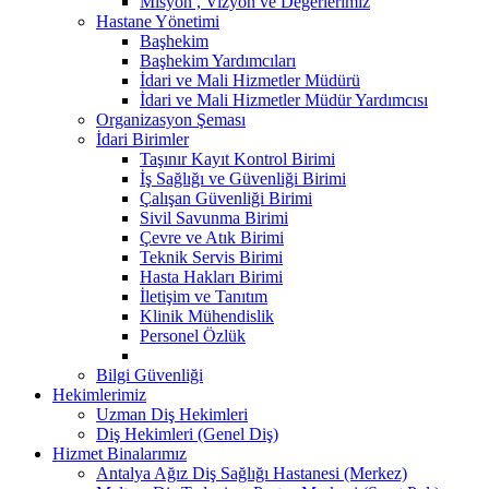
Misyon , Vizyon ve Değerlerimiz
Hastane Yönetimi
Başhekim
Başhekim Yardımcıları
İdari ve Mali Hizmetler Müdürü
İdari ve Mali Hizmetler Müdür Yardımcısı
Organizasyon Şeması
İdari Birimler
Taşınır Kayıt Kontrol Birimi
İş Sağlığı ve Güvenliği Birimi
Çalışan Güvenliği Birimi
Sivil Savunma Birimi
Çevre ve Atık Birimi
Teknik Servis Birimi
Hasta Hakları Birimi
İletişim ve Tanıtım
Klinik Mühendislik
Personel Özlük
Bilgi Güvenliği
Hekimlerimiz
Uzman Diş Hekimleri
Diş Hekimleri (Genel Diş)
Hizmet Binalarımız
Antalya Ağız Diş Sağlığı Hastanesi (Merkez)